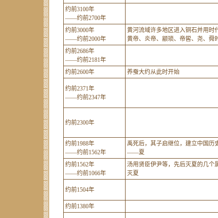
约前3100年
——约前2700年
约前3000年
黄河流域许多地区进入铜石并用时
——约前2000年
黄帝、炎帝、颛琐、帝喾、尧、舜
约前2686年
——约前2181年
约前2600年
养蚕大约从此时开始
约前2371年
——约前2347年
约前2300年
约前1988年
禹死后，其子启继位，建立中国历
——约前1562年
——夏
约前1562年
汤用贤臣伊尹等，先后灭夏的几个属
——约前1066年
灭夏
约前1504年
约前1380年