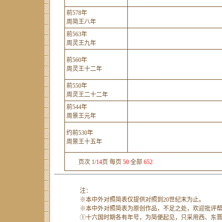
前578年
周简王八年
前563年
周灵王九年
前560年
周灵王十二年
前550年
周灵王二十二年
前544年
周景王元年
约前530年
周景王十五年
页次 1/
14
页 每页
50
全部
652
注：
※本中外对照简表仅提供对照到20世纪末为止。
※本中外对照简表为原创作品，不足之处，欢迎批评
①十六国时期各有年号，为简便起见，只采用西、东