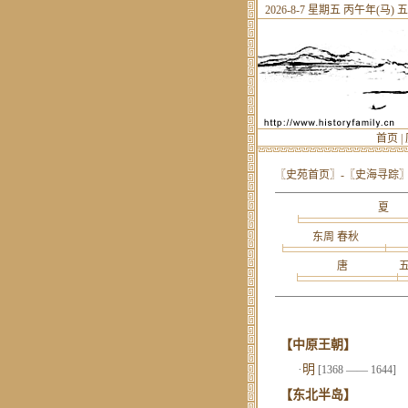
2026-8-7 星期五 丙午年(马
首页
|
〖史苑首页〗
-〖史海寻踪〗
夏
东周 春秋
唐
【中原王朝】
·
明
[1368 —— 1644]
【东北半岛】