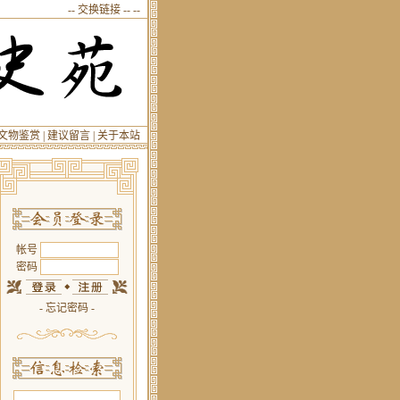
--
交换链接
--
--
文物鉴赏
|
建议留言
|
关于本站
帐号
密码
-
忘记密码
-