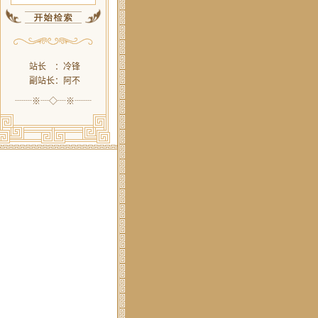
站长 ：冷锋
副站长：阿不
┈┈※┈◇┈※┈┈