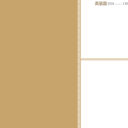
·
高丽国
[918 —— 139