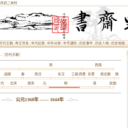
) 五月初二未时
历代王朝
|
帝王世系
|
年代纪表
|
中外对表
|
年号通检
|
历史事件
|
历史人物
|
历史地图
|
-
〖历代王朝〗
商
西周
战国
秦
西汉
东汉
三国
西晋
东晋
南北朝
隋
五代
北宋
南宋
元
明
清
民国
公元1368年 —— 1644年
-<<◇--
--◇>>-