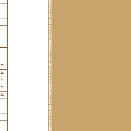
年
年
年
年
年
年
年
年
年
一年
二年
三年
四年
五年