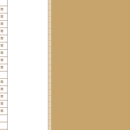
年
一年
二年
三年
四年
五年
六年
七年
八年
九年
年
一年
二年
三年
四年
五年