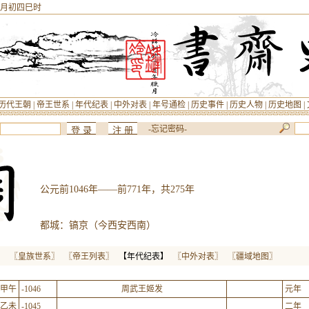
) 五月初四巳时
历代王朝
|
帝王世系
|
年代纪表
|
中外对表
|
年号通检
|
历史事件
|
历史人物
|
历史地图
|
-
忘记密码
-
公元前1046年——前771年，共275年
都城：镐京（今西安西南）
〗
〖皇族世系〗
〖帝王列表〗
【年代纪表】
〖中外对表〗
〖疆域地图〗
甲午
-1046
周武王姬发
元年
乙未
-1045
二年