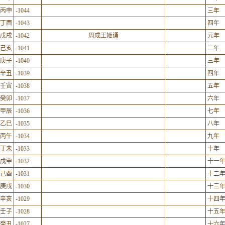
丙申
-1044
三年
丁酉
-1043
四年
戊戌
-1042
周成王姬诵
元年
己亥
-1041
二年
庚子
-1040
三年
辛丑
-1039
四年
壬寅
-1038
五年
癸卯
-1037
六年
甲辰
-1036
七年
乙巳
-1035
八年
丙午
-1034
九年
丁未
-1033
十年
戊申
-1032
十一
己酉
-1031
十二
庚戌
-1030
十三
辛亥
-1029
十四
壬子
-1028
十五
癸丑
-1027
十六