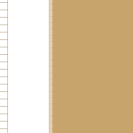
年
年
年
年
年
年