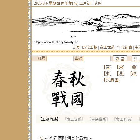
2026-8-6 星期四 丙午年(马) 五月初一寅时
首页
|
历代王朝
|
帝王世系
|
年代纪表
|
中
账号
密码
［晋］
［宋］
［鲁
［秦］
［燕］
［赵
［东周国］
【王朝简述】
〖帝王世系〗
〖皇族世系〗
〖帝王列表〗
※ --
查看同时期其他政权
--