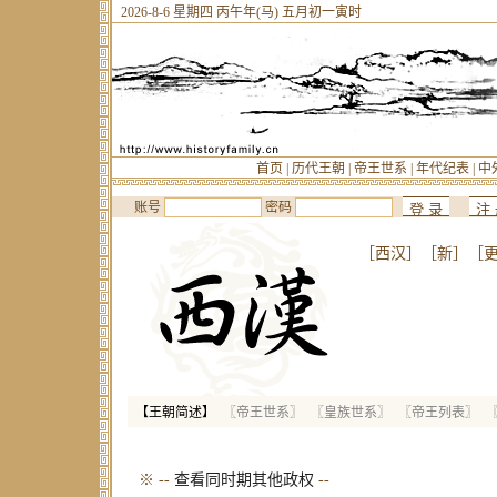
2026-8-6 星期四 丙午年(马) 五月初一寅时
首页
|
历代王朝
|
帝王世系
|
年代纪表
|
中
账号
密码
［西汉］
［新］
［
【王朝简述】
〖帝王世系〗
〖皇族世系〗
〖帝王列表〗
※ --
查看同时期其他政权
--