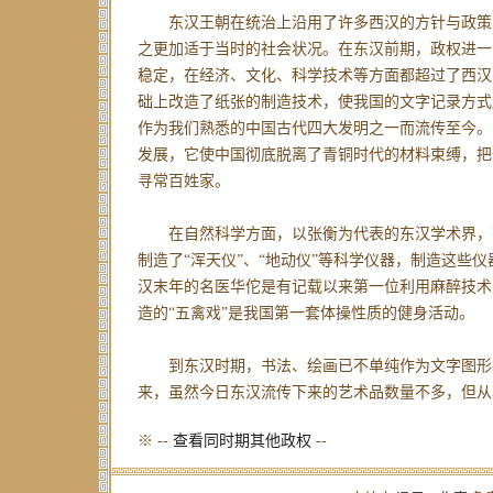
东汉王朝在统治上沿用了许多西汉的方针与政策
之更加适于当时的社会状况。在东汉前期，政权进一
稳定，在经济、文化、科学技术等方面都超过了西汉
础上改造了纸张的制造技术，使我国的文字记录方式
作为我们熟悉的中国古代四大发明之一而流传至今。
发展，它使中国彻底脱离了青铜时代的材料束缚，把
寻常百姓家。
在自然科学方面，以张衡为代表的东汉学术界，
制造了“浑天仪”、“地动仪”等科学仪器，制造这些
汉末年的名医华佗是有记载以来第一位利用麻醉技术
造的“五禽戏”是我国第一套体操性质的健身活动。
到东汉时期，书法、绘画已不单纯作为文字图形
来，虽然今日东汉流传下来的艺术品数量不多，但从
※ --
查看同时期其他政权
--