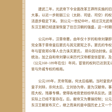
建武二年，光武帝下令全面改革王莽所实施的旧
大事，以近一步削弱三公（太尉、司徒、司空）的权
活逐步稳定下来。 到公元一世纪中叶，经过汉光武
东汉王朝已经逐渐恢复了往日汉朝的强盛，这一时期
公元89年，汉章帝薨，由年仅十岁的和帝刘肇即
完全落于章帝皇后窦氏与其兄窦宪之手。窦氏的专权
年与宦官郑众等人合力诛灭窦氏， 郑众因功封侯。
统治，加之自和帝刘肇以来历代汉帝都宠信宦官，及至桓
（公元168~189年在位）年间，宦官的权利已达到
官与外戚专权的格局。
公元189年，灵帝驾崩，何太后临朝。当时皇宫
皇子刘辩，杀何太后，立刘协为帝，是为汉献帝。事
揽大权，残暴专横，使得各地官吏纷纷举兵反抗，逐
实际上已经不复存在。后，献帝又为曹操控制；公元
东汉王朝宣布灭亡，继之而来的是中国历史上又一个