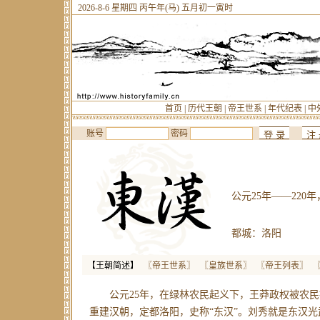
2026-8-6 星期四 丙午年(马) 五月初一寅时
首页
|
历代王朝
|
帝王世系
|
年代纪表
|
中
账号
密码
公元25年——220年
都城：洛阳
【王朝简述】
〖帝王世系〗
〖皇族世系〗
〖帝王列表〗
公元25年，在绿林农民起义下，王莽政权被农民
重建汉朝，定都洛阳，史称“东汉”。刘秀就是东汉光